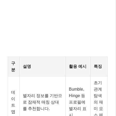
분
초기
Bumble,
관계
데
별자리 정보를 기반으
Hinge 등
탐색
이
로 잠재적 매칭 상대
프로필에
의 재
트
를 추천합니다.
별자리 표
미 요
앱
시
소 제
공
가볍
소
고 빠
별자리별 특징, 궁합
틱톡, 인
셜
르게
콘텐츠가 숏폼 영상
스타그램
미
정보
등으로 활발히 공유됩
릴스 등에
디
습득
니다.
서 유행
어
및 공
유