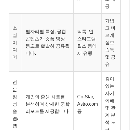
깊이
전
있는
문
자기
점
개인의 출생 차트를
Co-Star,
이해
성
분석하여 상세한 궁합
Astro.com
및 관
술
리포트를 제공합니다.
등
계 분
앱/
석 도
웹
구
개인
AI
AI 챗봇이나 프로그램
화된
기
이 방대한 점성술 데
점성술 특
정보
반
이터를 학습하여 맞춤
화 AI 챗봇
와 빠
분
형 궁합 조언을 제공
른 접
석
합니다.
근성