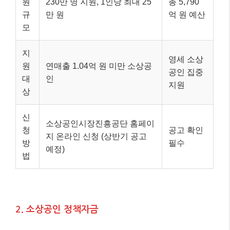
원
230만 명 지원, 1인당 최대 25
총 5,790
규
만 원
억 원 예산
모
지
영세 소상
원
연매출 1.04억 원 미만 소상공
공인 집중
대
인
지원
상
신
소상공인시장진흥공단 홈페이
청
공고 확인
지 온라인 신청 (상반기 공고
방
필수
예정)
법
2. 소상공인 정책자금