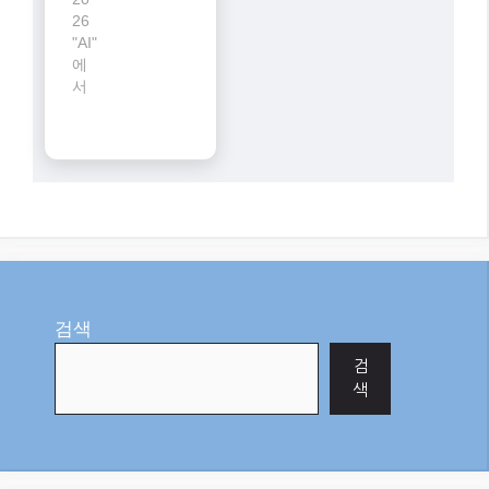
26
"AI"
에
서
검색
검
색