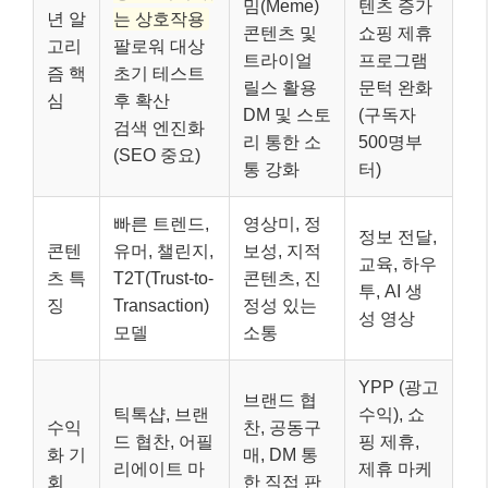
밈(Meme)
텐츠 증가
년 알
는 상호작용
콘텐츠 및
쇼핑 제휴
고리
팔로워 대상
트라이얼
프로그램
즘 핵
초기 테스트
릴스 활용
문턱 완화
심
후 확산
DM 및 스토
(구독자
검색 엔진화
리 통한 소
500명부
(SEO 중요)
통 강화
터)
빠른 트렌드,
영상미, 정
정보 전달,
콘텐
유머, 챌린지,
보성, 지적
교육, 하우
츠 특
T2T(Trust-to-
콘텐츠, 진
투, AI 생
징
Transaction)
정성 있는
성 영상
모델
소통
YPP (광고
브랜드 협
틱톡샵, 브랜
수익), 쇼
수익
찬, 공동구
드 협찬, 어필
핑 제휴,
화 기
매, DM 통
리에이트 마
제휴 마케
회
한 직접 판