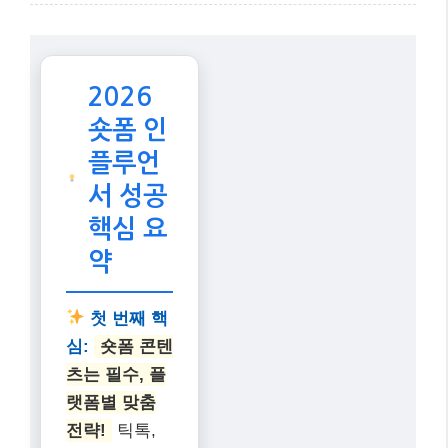
2026
숏폼 인
플루언
서 성공
핵심 요
약
첫 번째 핵
심:
숏폼 콘텐
츠는 필수, 플
랫폼별 맞춤
전략!
틱톡,