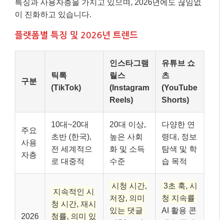
특징과 사용자층을 가지고 있으며, 2026년에도 끊임없
이 진화하고 있습니다.
플랫폼별 특징 및 2026년 트렌드
인스타그램
유튜브 쇼
틱톡
릴스
츠
구분
(TikTok)
(Instagram
(YouTube
Reels)
Shorts)
10대~20대
20대 이상,
다양한 연
주요
초반 (한국),
높은 사회
령대, 정보
사용
전 세계적으
화 및 소득
탐색 및 학
자층
로 대중적
수준
습 목적
시청 시간,
3초 훅, 시
지속적인 시
저장, 의미
청 지속률
청 시간, 재시
있는 댓글
AI 활용 콘
2026
청률, 의미 있