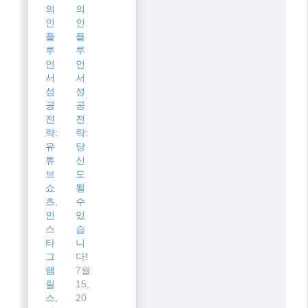
의
의
인
인
플
플
루
루
언
언
서
서
성
성
공
공
전
전
략:
략:
유
당
튜
신
브
도
쇼
될
츠,
수
인
있
스
습
타
니
그
다!
램
7월
릴
15,
스,
20