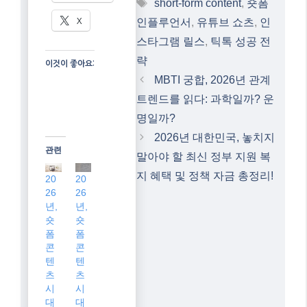
Tags
short-form content
,
숏폼
X
인플루언서
,
유튜브 쇼츠
,
인
스타그램 릴스
,
틱톡 성공 전
략
이것이 좋아요:
MBTI 궁합, 2026년 관계
트렌드를 읽다: 과학일까? 운
명일까?
2026년 대한민국, 놓치지
관련
말아야 할 최신 정부 지원 복
지 혜택 및 정책 자금 총정리!
20
20
26
26
년,
년,
숏
숏
폼
폼
콘
콘
텐
텐
츠
츠
시
시
대
대