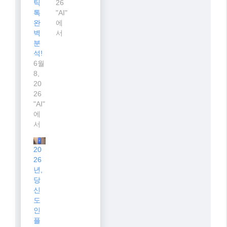
틱
26
톡
"AI"
완
에
벽
서
분
석!
6월
8,
20
26
"AI"
에
서
20
26
년,
당
신
도
인
플