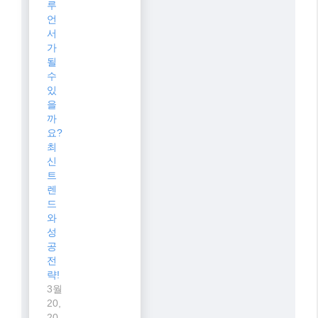
루
언
서
가
될
수
있
을
까
요?
최
신
트
렌
드
와
성
공
전
략!
3월
20,
20