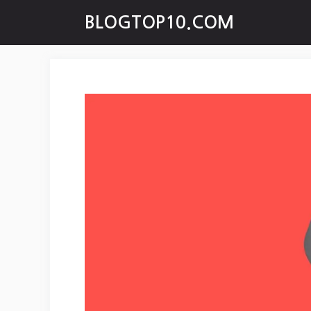
Skip
BLOGTOP10.COM
to
content