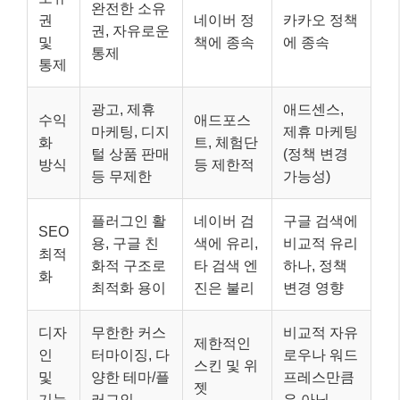
완전한 소유
권
네이버 정
카카오 정책
권, 자유로운
및
책에 종속
에 종속
통제
통제
광고, 제휴
애드센스,
수익
애드포스
마케팅, 디지
제휴 마케팅
화
트, 체험단
털 상품 판매
(정책 변경
방식
등 제한적
등 무제한
가능성)
플러그인 활
네이버 검
구글 검색에
SEO
용, 구글 친
색에 유리,
비교적 유리
최적
화적 구조로
타 검색 엔
하나, 정책
화
최적화 용이
진은 불리
변경 영향
디자
무한한 커스
비교적 자유
제한적인
인
터마이징, 다
로우나 워드
스킨 및 위
및
양한 테마/플
프레스만큼
젯
기능
러그인
은 아님