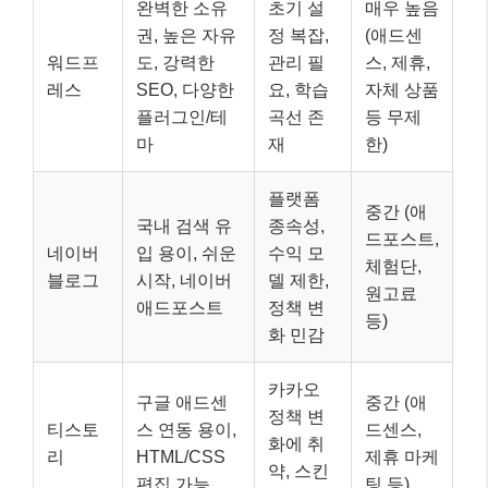
완벽한 소유
초기 설
매우 높음
권, 높은 자유
정 복잡,
(애드센
워드프
도, 강력한
관리 필
스, 제휴,
레스
SEO, 다양한
요, 학습
자체 상품
플러그인/테
곡선 존
등 무제
마
재
한)
플랫폼
중간 (애
국내 검색 유
종속성,
드포스트,
네이버
입 용이, 쉬운
수익 모
체험단,
블로그
시작, 네이버
델 제한,
원고료
애드포스트
정책 변
등)
화 민감
카카오
구글 애드센
중간 (애
정책 변
티스토
스 연동 용이,
드센스,
화에 취
리
HTML/CSS
제휴 마케
약, 스킨
편집 가능
팅 등)