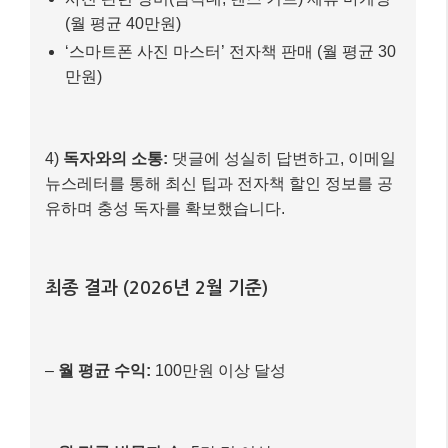
2)
SEO 최적화:
‘아이폰 사진 잘 찍는 법’, ‘갤럭시
야간 촬영 팁’ 등 구체적인 키워드를 타겟팅하여 검
색 엔진 상위 노출을 노렸습니다. Yoast SEO 플러
그인을 적극 활용했죠.
3)
수익 모델 다각화:
구글 애드센스 광고 (월 평균 30만원)
사진 관련 장비(삼각대, 렌즈 키트) 제휴 마케팅
(월 평균 40만원)
‘스마트폰 사진 마스터’ 전자책 판매 (월 평균 30
만원)
4)
독자와의 소통:
댓글에 성실히 답변하고, 이메일