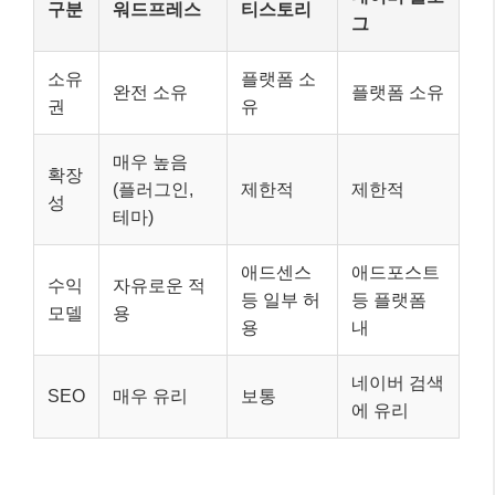
구분
워드프레스
티스토리
그
소유
플랫폼 소
완전 소유
플랫폼 소유
권
유
매우 높음
확장
(플러그인,
제한적
제한적
성
테마)
애드센스
애드포스트
수익
자유로운 적
등 일부 허
등 플랫폼
모델
용
용
내
네이버 검색
SEO
매우 유리
보통
에 유리