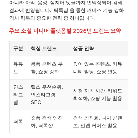
아니라 자막, 음성, 심지어 댓글까지 인덱싱되어 검색
결과에 반영됩니다. ‘틱톡샵’을 통한 커머스 기능 강화
역시 틱톡의 중요한 전략 중 하나입니다.
주요 소셜 미디어 플랫폼별 2026년 트렌드 요약
구분
핵심 트렌드
성공 전략
유튜
롱폼 콘텐츠 부
깊이 있는 콘텐츠, 커뮤
브
활, 쇼핑 강화
니티 빌딩, 쇼핑 연동
인스
릴스 우선순위,
시청 지속 시간, 키워드
타그
인스타그램
최적화, 쇼핑 기능 활용
램
SEO
숏폼 검색 엔진
검색 최적화, 니치 콘텐
틱톡
화, 틱톡샵
츠, 인앱 커머스 활용