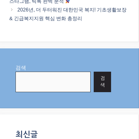
최신글
초단기 매매의 정수: 암호화폐 스캘
핑으로 수익 극대화하기!
2026년, 현금 담보 풋 매도로 꾸준한
수익 창출의 길을 찾다!
메타 AI, ‘자율 해킹’ 논란! AI 안전, 이
대로 괜찮을까요?
2026년, 외환 시장을 지배하는 수익
전략: 추세 추종 매매 기법 완벽 가이
드!