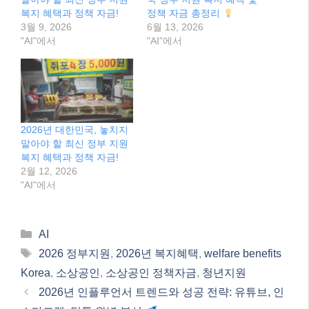
Categories
AI
Tags
2026 정부지원
,
2026년 복지혜택
,
welfare benefits
Korea
,
소상공인
,
소상공인 정책자금
,
청년지원
2026년 인플루언서 트렌드와 성공 전략: 유튜브, 인
스타그램, 틱톡 완벽 분석
2026년, 더 두터워진 대한민국 복지! 기초생활보장
& 긴급복지지원 핵심 변화 총정리
검색
검
색