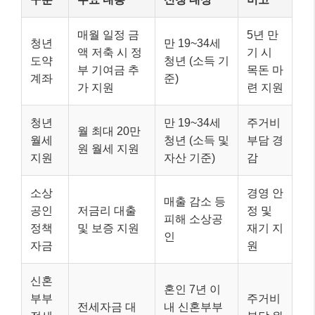
매월 일정 금
5년 만
청년
만 19~34세
액 저축 시 정
기 시
도약
청년 (소득 기
부 기여금 추
목돈 마
계좌
준)
가 지원
련 지원
청년
만 19~34세
주거비
월 최대 20만
월세
청년 (소득 및
부담 경
원 월세 지원
지원
자산 기준)
감
소상
경영 안
매출 감소 등
공인
저금리 대출
정 및
피해 소상공
정책
및 보증 지원
재기 지
인
자금
원
신혼
혼인 7년 이
부부
주거비
전세자금 대
내 신혼부부