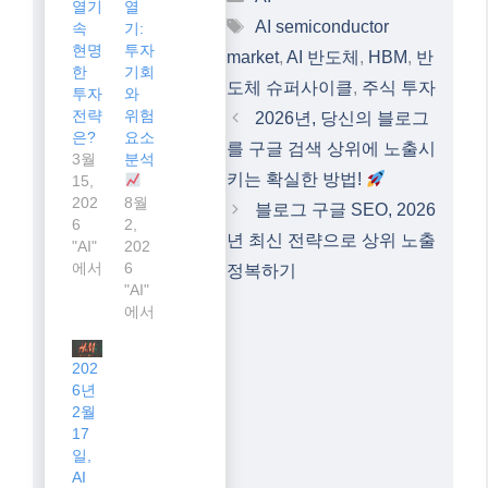
관련
202
202
6년
6년
3월,
8월,
AI
AI
반도
반도
체
체
관련
시장
주:
의
뜨거
뜨거
운
운
Categories
AI
열기
열
Tags
AI semiconductor
속
기:
현명
투자
market
,
AI 반도체
,
HBM
,
반
한
기회
도체 슈퍼사이클
,
주식 투자
투자
와
전략
위험
2026년, 당신의 블로그
은?
요소
를 구글 검색 상위에 노출시
3월
분석