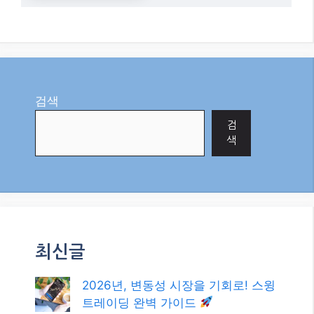
현명
한
투자
전략
은?
2월
17,
202
6
"AI"
에서
검색