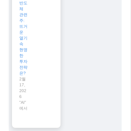
키는 확실한 방법!
15,
202
8월
블로그 구글 SEO, 2026
6
2,
년 최신 전략으로 상위 노출
"AI"
202
에서
6
정복하기
"AI"
에서
202
6년
2월
17
일,
AI
반도
체
관련
주:
뜨거
운
열기
속