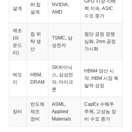
GPU 시장 지배
AI 칩
NVIDIA,
설계
력 지속, ASIC
설계
AMD
수요 증가
제조
칩 위
첨단 공정 경쟁
(파
TSMC, 삼
탁 생
심화, 2nm 공정
운드
성전자
산
가시화
리)
SK하이닉
HBM4 양산 시
메모
HBM,
스, 삼성전
작, HBM 시장 폭
리
DRAM
자, 마이크
발적 성장
론
반도체
ASML,
CapEx 수혜주
장비
제조
Applied
주목, 고성능 장
장비
Materials
비 수요 증가