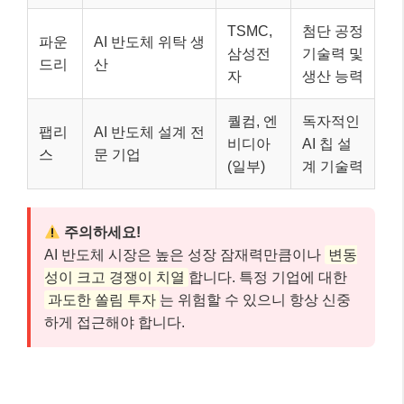
TSMC,
첨단 공정
파운
AI 반도체 위탁 생
삼성전
기술력 및
드리
산
자
생산 능력
퀄컴, 엔
독자적인
팹리
AI 반도체 설계 전
비디아
AI 칩 설
스
문 기업
(일부)
계 기술력
주의하세요!
AI 반도체 시장은 높은 성장 잠재력만큼이나
변동
성이 크고 경쟁이 치열
합니다. 특정 기업에 대한
과도한 쏠림 투자
는 위험할 수 있으니 항상 신중
하게 접근해야 합니다.