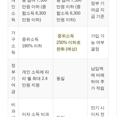
개
총 급여 7,500
총 급여 7,500
정부 기
인
만원 이하 (종
만원 이하 (종
여금 지
소
합소득 6,300
합소득 6,300
급 기준
득
만원 이하)
만원 이하)
가
중위소득
가입 가
구
중위소득
250% 이하로
능 여부
소
180% 이하
완화 (예상)
결정
득
정
납입액
부
개인 소득에 따
에 비례
기
라 월 최대 2.4
동일
하여 추
여
만원 지원
가 적립
금
비
만기 시
과
이자 소득 비과
이자 전