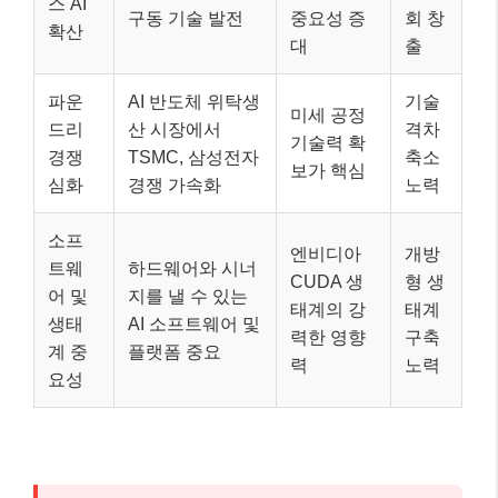
스 AI
구동 기술 발전
중요성 증
회 창
확산
대
출
파운
AI 반도체 위탁생
기술
미세 공정
드리
산 시장에서
격차
기술력 확
경쟁
TSMC, 삼성전자
축소
보가 핵심
심화
경쟁 가속화
노력
소프
엔비디아
개방
트웨
하드웨어와 시너
CUDA 생
형 생
어 및
지를 낼 수 있는
태계의 강
태계
생태
AI 소프트웨어 및
력한 영향
구축
계 중
플랫폼 중요
력
노력
요성