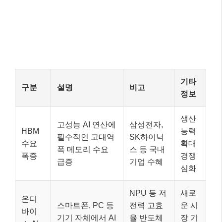
기타
구분
설명
비고
정보
생산
고성능 AI 연산에
삼성전자,
HBM
능력
필수적인 고대역
SK하이닉
수요
확대
폭 메모리 수요
스 등 국내
폭증
경쟁
급증
기업 수혜
심화
NPU 등 저
새로
온디
스마트폰, PC 등
전력 고효
운 시
바이
기기 자체에서 AI
율 반도체
장 기