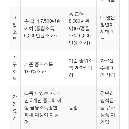
총 급여
개
더 많은
총 급여 7,500만원
8,000만원
인
청년이
이하 (종합소득
이하 (종합
소
혜택 가
6,300만원 이하)
소득 6,800
득
능
만원 이하)
가
기준 중위소
가구원
구
기준 중위소득
득 200% 이
수에 따
소
180% 이하
하
라 상이
득
소득이 있는 자, 직
청년희
가
전 3개년 중 1회 이
망적금
입
상 금융소득종합
동일
등 유사
요
과세 대상이 아닐
상품 미
건
것
가입