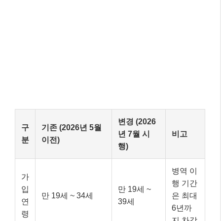
변경 (2026
구
기존 (2026년 5월
년 7월 시
비고
분
이전)
행)
병역 이
가
행 기간
입
만 19세 ~
만 19세 ~ 34세
은 최대
연
39세
6년까
령
지 차감