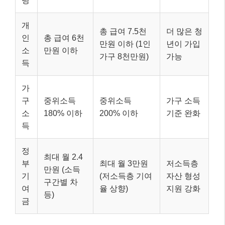
령
개
총 급여 7.5천
더 많은 청
인
총 급여 6천
만원 이하 (1인
년이 가입
소
만원 이하
가구 8천만원)
가능
득
가
구
중위소득
중위소득
가구 소득
소
180% 이하
200% 이하
기준 완화
득
정
최대 월 2.4
부
최대 월 3만원
저소득층
만원 (소득
기
(저소득층 기여
자산 형성
구간별 차
여
율 상향)
지원 강화
등)
금