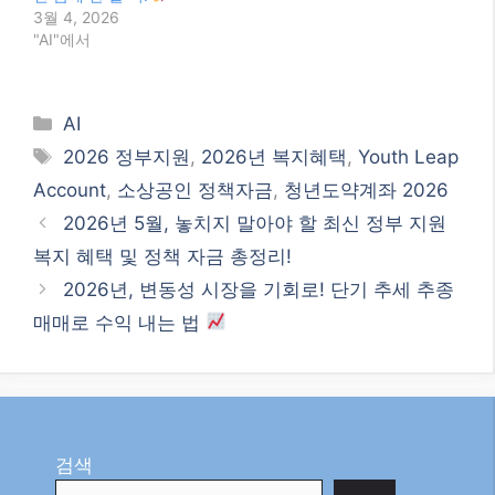
2026년 7월 7일 최신 뉴
2026년 청년도약계좌, 최
스: 청년도약계좌, 더 넓어
신 가입 조건 및 혜택 완벽
진 기회로 청년들의 자산
분석!
형성을 돕다!
3월 14, 2026
7월 7, 2026
"AI"에서
"AI"에서
2026년 청년도약계좌, 더
넓어진 혜택으로 내 집 마
련 꿈에 한 발 더!
3월 4, 2026
"AI"에서
Categories
AI
Tags
2026 정부지원
,
2026년 복지혜택
,
Youth Leap