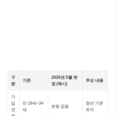
구
2026년 5월 변
기존
주요 내용
분
경 (예시)
가
입
만 19세~34
청년 기준
변동 없음
연
세
유지