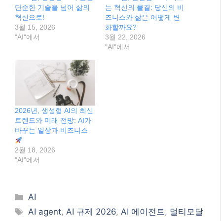
단순한 기술을 넘어 삶의
는 혁신의 물결: 당신의 비
혁신으로!
즈니스와 삶은 어떻게 변
3월 15, 2026
화할까요?
"AI"에서
3월 22, 2026
"AI"에서
2026년, 생성형 AI의 최신
트렌드와 미래 전망: AI가
바꾸는 일상과 비즈니스
2월 18, 2026
"AI"에서
Categories
AI
Tags
AI agent
,
AI 규제 2026
,
AI 에이전트
,
멀티모달