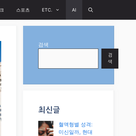
크
스포츠
ETC.
AI
검색
검
색
최신글
혈액형별 성격:
미신일까, 현대