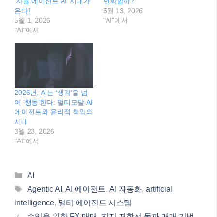
‘자율 에이전트 AI’ 시대가
변화할까?
온다!
5월 13, 2026
5월 1, 2026
"AI"에서
"AI"에서
2026년, AI는 ‘생각’을 넘
어 ‘행동’한다: 멀티모달 AI
에이전트와 윤리적 책임의
시대
3월 23, 2026
"AI"에서
Categories
AI
Tags
Agentic AI
,
AI 에이전트
,
AI 자동화
,
artificial
intelligence
,
멀티 에이전트 시스템
수익을 위한 FX 매매, 지지 저항선 돌파 매매 기법