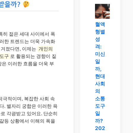
목받을까?
혈액
형별
특히 젊은 세대 사이에서 폭
성
 이러한 트렌드는 더욱 가속화
격:
여겨졌다면, 이제는
개인의
미신
 도구
로 활용되는 경향이 짙
일
장은 이러한 흐름을 더욱 부
까,
현대
사회
의
소통
적극적이며, 복잡한 사회 속
도구
. 별자리 궁합은 이러한 욕
일
로 각광받고 있어요. 단순히
까?
 갈등 상황에서 이해의 폭을
202