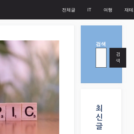
전체글
IT
여행
재테
검색
검
색
최
신
글