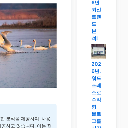
6년
최신
트렌
드
분
석!
202
6년,
워드
프레
스로
수익
형
블로
 분석을 제공하며, 사용
그를
제공하고 있습니다. 이는 젊