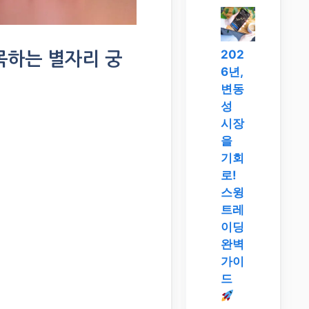
202
주목하는 별자리 궁
6년,
변동
성
시장
을
기회
로!
스윙
트레
이딩
완벽
가이
드