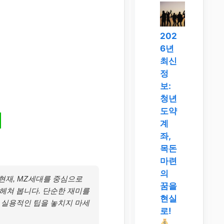
202
6년
최신
정
보:
청년
도약
계
좌,
목돈
마련
의
 현재, MZ세대를 중심으로
꿈을
헤쳐 봅니다. 단순한 재미를
현실
 실용적인 팁을 놓치지 마세
로!