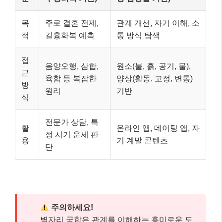
목
주로 결혼 전제,
관계 개선, 자기 이해, 소
적
길흉화복 예측
통 방식 탐색
접
음양오행, 삼합,
원소(불, 흙, 공기, 물),
근
육합 등 복잡한
양상(활동, 고정, 변통)
방
원리
기반
식
전문가 상담, 특
활
온라인 앱, 데이팅 앱, 자
정 시기 운세 판
용
기 계발 콘텐츠
단
주의하세요!
별자리 궁합은 관계를 이해하는 흥미로운 도