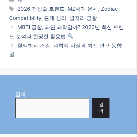
Tags
2026 점성술 트렌드
,
MZ세대 운세
,
Zodiac
Compatibility
,
관계 심리
,
별자리 궁합
MBTI 궁합, 과연 과학일까? 2026년 최신 트렌
드 분석과 현명한 활용법
혈액형과 건강: 과학적 사실과 최신 연구 동향
검색
검
색