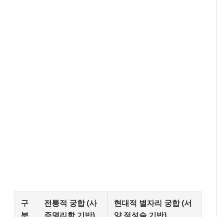
구
전통적 궁합 (사
현대적 별자리 궁합 (서
분
주명리학 기반)
양 점성술 기반)