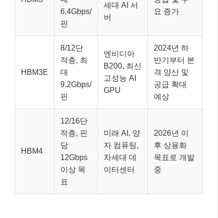
세대 AI 서
6.4Gbps/
요 증가
버
핀
8/12단
2024년 하
엔비디아
적층, 최
반기부터 본
B200, 최신
HBM3E
대
격 양산 및
고성능 AI
9.2Gbps/
공급 확대
GPU
핀
예상
12/16단
적층, 핀
미래 AI, 양
2026년 이
당
자 컴퓨팅,
후 상용화
HBM4
12Gbps
차세대 데
목표로 개발
이상 목
이터센터
중
표