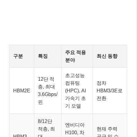
주요 적용
구분
특징
최신 동향
분야
초고성능
12단 적
컴퓨팅
점차
층, 최대
HBM2E
(HPC), AI
HBM3/3E로
3.6Gbps/
가속기 초
전환
핀
기 모델
8/12단
엔비디아
적층, 최
현재 주력
H100, 차
HBM3
대
공급 및 수