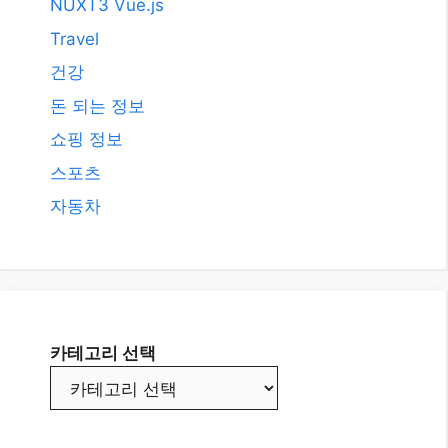
카테고리 선택
© BLOGTOP10.COM • Hosted by
QHOST365.COM