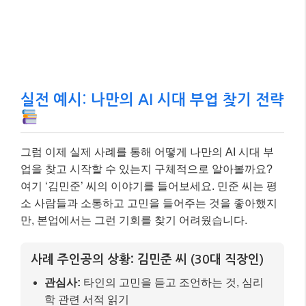
소 사람들과 소통하고 고민을 들어주는 것을 좋아했지
만, 본업에서는 그런 기회를 찾기 어려웠습니다.
사례 주인공의 상황: 김민준 씨 (30대 직장인)
관심사:
타인의 고민을 듣고 조언하는 것, 심리
학 관련 서적 읽기
강점:
뛰어난 공감 능력, 경청하는 자세, 문제 해
결을 위한 논리적 사고
고민:
본업 외에 의미 있는 활동을 통해 추가 수
입을 얻고 싶음
부업 탐색 및 시작 과정
1)
인간 고유 능력 파악:
민준 씨는 자신의 강점인
‘공감 능력’과 ‘문제 해결 능력’이 AI가 대체하기 어
려운 인간 고유의 능력임을 인지했습니다.
2)
시장 수요 확인:
2025년 현재 정신 건강 서비스
수요가 급증하고 있으며, 개인 코칭 시장도 꾸준히