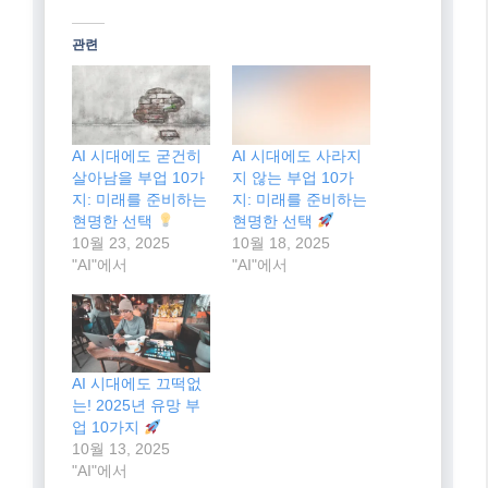
AI 시대에도 끄떡없
는! 2025년 유망 부
업 10가지
10월 13, 2025
"AI"에서
Categories
AI
Tags
AI 대체 불가능 직업
,
AI 시대 부업
,
AI-
proof side hustles
,
미래 유망 부업
,
인간 고유
능력
월 100달러로 시작하는 ETF 장기투자 전
략: 당신의 미래를 위한 현명한 선택!
잠자는 동안에도 돈이 들어오는 마법: 파
이프라인 소득의 모든 것