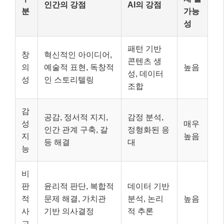
인간의 강점
AI의 강점
분
가능
성
패턴 기반
창
혁신적인 아이디어,
콘텐츠 생
의
예술적 표현, 독창적
높음
성, 데이터
성
인 스토리텔링
조합
감
공감, 정서적 지지,
감정 분석,
성
매우
인간 관계 구축, 갈
정형화된 응
지
높음
등 해결
대
능
비
판
윤리적 판단, 복합적
데이터 기반
적
문제 해결, 가치관
분석, 논리
높음
사
기반 의사결정
적 추론
고