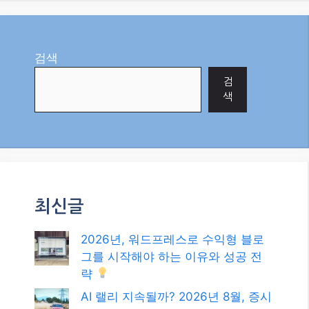
binance register
1 month ago
Thanks for sharing. I read many of your blog posts,
cool, your blog is very good.
注册
Reply
0
검색
검
색