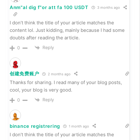
cool, your blog is very good.
https://www.binance.com/join?ref=QCGZMHR6
Reply
0
binance
4 months ago
Your article helped me a lot, is there any more related
content? Thanks!
Reply
0
Anm"al dig f"or att fa 100 USDT
3 months ago
I don’t think the title of your article matches the
content lol. Just kidding, mainly because I had some
doubts after reading the article.
Reply
0