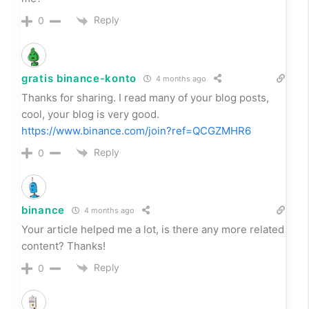
sign up binance
7 months ago
Thanks for sharing. I read many of your blog posts,
cool, your blog is very good.
Reply
0
binance Code
6 months ago
Thank you for your sharing. I am worried that I lack
creative ideas. It is your article that makes me full of
hope. Thank you. But, I have a question, can you help
me?
Reply
0
gratis binance-konto
4 months ago
Thanks for sharing. I read many of your blog posts,