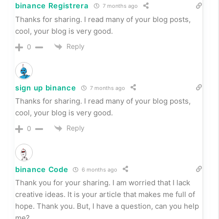
Reply
0
binance
10 months ago
I don’t think the title of your article matches the
content lol. Just kidding, mainly because I had some
doubts after reading the article.
Reply
0
binance Registrera
7 months ago
Thanks for sharing. I read many of your blog posts,
cool, your blog is very good.
Reply
0