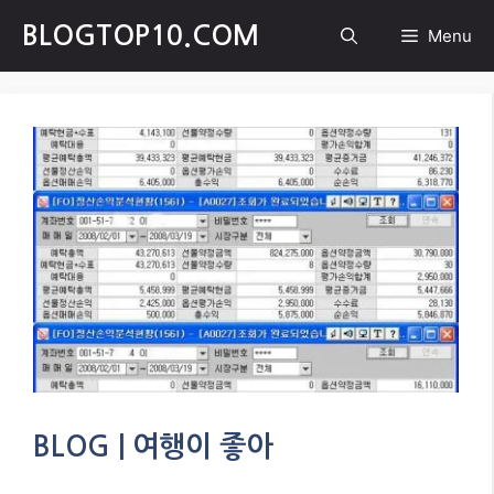
Skip
BLOGTOP10.COM
Menu
to
content
BLOG | 여행이 좋아