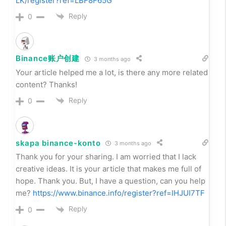
LK/register?ref=LBF8F65G
Reply
0
Binance账户创建
3 months ago
Your article helped me a lot, is there any more related
content? Thanks!
Reply
0
skapa binance-konto
3 months ago
Thank you for your sharing. I am worried that I lack
creative ideas. It is your article that makes me full of
hope. Thank you. But, I have a question, can you help
me?
https://www.binance.info/register?ref=IHJUI7TF
Reply
0