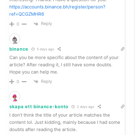
Thanks for sharing. I read many of your blog posts,
cool, your blog is very good.
Binance账户
Reply
0
创建Binance账户
15 days ago
Your point of view caught my eye and was very
interesting. Thanks. I have a question for you.
https://accounts.binance.bh/register/person?
ref=QCGZMHR6
Reply
0
binance
5 days ago
Can you be more specific about the content of your