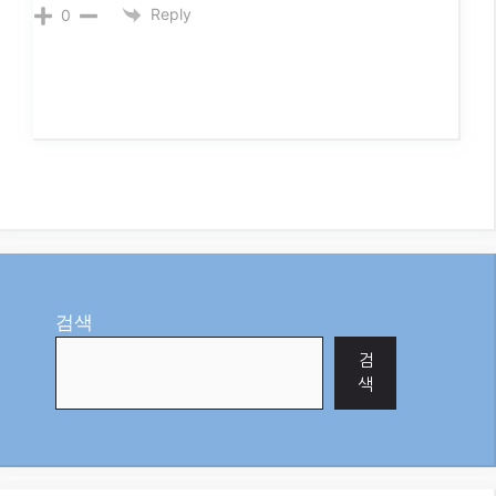
article? After reading it, I still have some doubts.
Hope you can help me.
Reply
0
skapa ett binance-konto
2 days ago
I don’t think the title of your article matches the
content lol. Just kidding, mainly because I had some
doubts after reading the article.
Reply
0