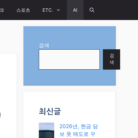
크
스포츠
ETC.
AI
검색
검
색
최신글
신
하
2026년, 현금 담
보 풋 매도로 꾸