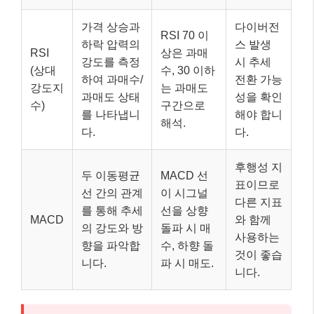
가격 상승과
다이버전
RSI 70 이
하락 압력의
스 발생
RSI
상은 과매
강도를 측정
시 추세
(상대
수, 30 이하
하여 과매수/
전환 가능
강도지
는 과매도
과매도 상태
성을 확인
수)
구간으로
를 나타냅니
해야 합니
해석.
다.
다.
후행성 지
두 이동평균
MACD 선
표이므로
선 간의 관계
이 시그널
다른 지표
를 통해 추세
선을 상향
MACD
와 함께
의 강도와 방
돌파 시 매
사용하는
향을 파악합
수, 하향 돌
것이 좋습
니다.
파 시 매도.
니다.