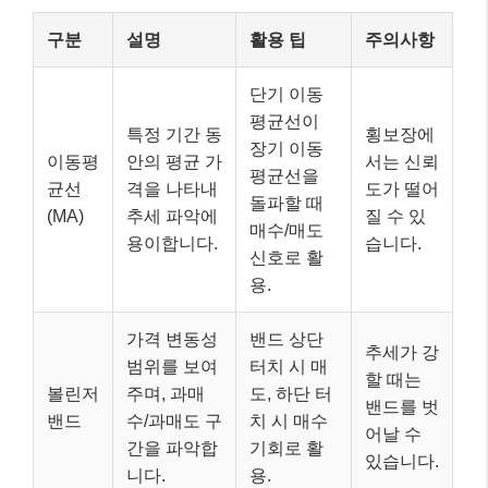
구분
설명
활용 팁
주의사항
단기 이동
평균선이
특정 기간 동
횡보장에
장기 이동
이동평
안의 평균 가
서는 신뢰
평균선을
균선
격을 나타내
도가 떨어
돌파할 때
(MA)
추세 파악에
질 수 있
매수/매도
용이합니다.
습니다.
신호로 활
용.
가격 변동성
밴드 상단
추세가 강
범위를 보여
터치 시 매
할 때는
볼린저
주며, 과매
도, 하단 터
밴드를 벗
밴드
수/과매도 구
치 시 매수
어날 수
간을 파악합
기회로 활
있습니다.
니다.
용.