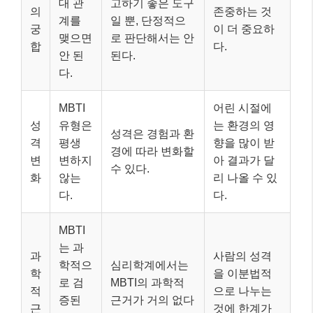
대 관
고하기 좋은 도구
의
존중하는 것
계를
일 뿐, 단정적으
궁
이 더 중요하
맺으면
로 판단해서는 안
합
다.
안 된
된다.
다.
MBTI
어린 시절에
성
유형은
는 환경의 영
성격은 경험과 환
격
평생
향을 많이 받
경에 따라 변화할
변
변하지
아 결과가 달
수 있다.
화
않는
리 나올 수 있
다.
다.
MBTI
는 과
과
사람의 성격
학적으
심리학계에서는
학
을 이분법적
로 검
MBTI의 과학적
적
으로 나누는
증된
근거가 거의 없다
근
것에 한계가