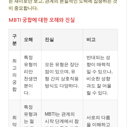
는 재미로만 보고, 관계의 본질적인 노력에 집중하는 것
이 중요합니다.
MBTI 궁합에 대한 오해와 진실
구
오해
진실
비고
분
특정
반대되는 성
최
유형끼
모든 유형은 장단
향이 매력적
고
리만
점이 있으며, 유
일 수 있으나,
의
천생연
형 간의 상호작용
비슷한 성향
궁
분이
방식도 다양하다.
과도 잘 어울
합
다.
릴 수 있다.
특정
유형과
MBTI는 관계의
최
서로의 다름
는 절
시작 단계에서 참
악
을 이해하고