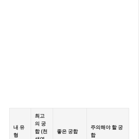
최고
의 궁
내 유
주의해야 할 궁
합 (천
좋은 궁합
형
합