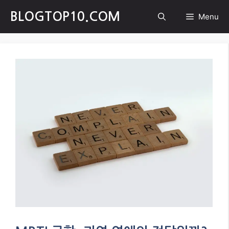
Skip
BLOGTOP10.COM
Menu
to
content