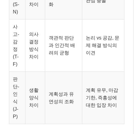
관점 충돌
(S-
차이
화
N)
사
고-
의사
객관적 판단
논리 vs 공감, 문
감
결정
과 인간적 배
제 해결 방식의
정
방식
려의 균형
이견
(T-
차이
F)
판
단-
생활
계획 유무, 마감
인
계획성과 유
양식
기한, 즉흥성에
식
연성의 조화
차이
대한 입장 차이
(J-
P)