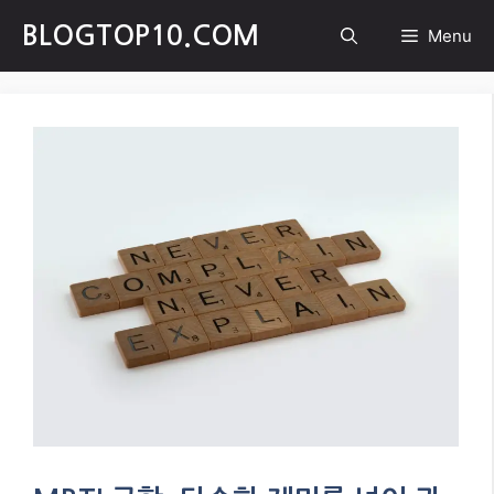
Skip
BLOGTOP10.COM
Menu
to
content