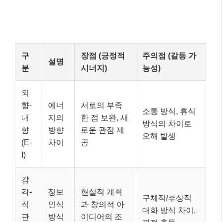
구
장점 (긍정적
주의점 (갈등 가
설명
분
시너지)
능성)
외
향-
에너
서로의 부족
소통 방식, 휴식
내
지의
한 점 보완, 새
방식의 차이로
향
방향
로운 관점 제
오해 발생
(E-
차이
공
I)
감
각-
정보
현실적 계획
구체적/추상적
직
인식
과 창의적 아
대화 방식 차이,
관
방식
이디어의 조