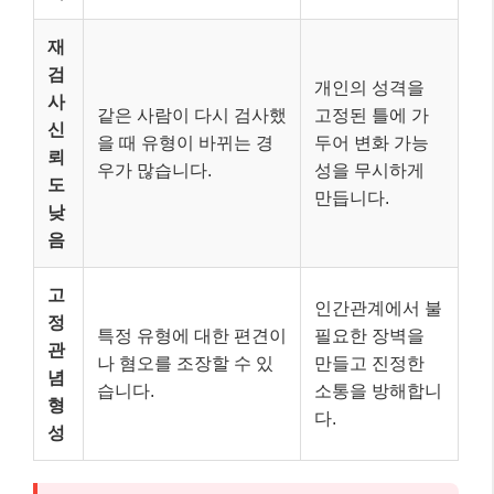
재
검
개인의 성격을
사
같은 사람이 다시 검사했
고정된 틀에 가
신
을 때 유형이 바뀌는 경
두어 변화 가능
뢰
우가 많습니다.
성을 무시하게
도
만듭니다.
낮
음
고
인간관계에서 불
정
특정 유형에 대한 편견이
필요한 장벽을
관
나 혐오를 조장할 수 있
만들고 진정한
념
습니다.
소통을 방해합니
형
다.
성