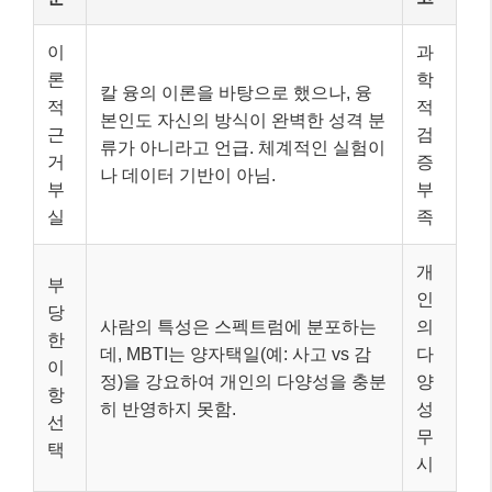
부
인
당
사람의 특성은 스펙트럼에 분포하는
의
한
데, MBTI는 양자택일(예: 사고 vs 감
다
이
정)을 강요하여 개인의 다양성을 충분
양
항
히 반영하지 못함.
성
선
무
택
시
일
관
재
성
단 5주 만에 검사 결과가 바뀐 사람이
현
및
50%에 달한다는 연구 결과도 있으며,
성
부
사람의 특성은 시간이 지남에 따라 변
부
정
할 수 있음.
족
확
성