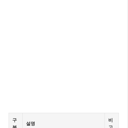
구
비
설명
분
고
이
과
론
학
칼 융의 이론을 바탕으로 했으나, 융
적
적
본인도 자신의 방식이 완벽한 성격 분
근
검
류가 아니라고 언급. 체계적인 실험이
거
증
나 데이터 기반이 아님.
부
부
실
족
개