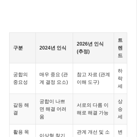
트
2026년 인식
구분
2024년 인식
렌
(추정)
드
하
궁합의
매우 중요 (관
참고 자료 (관계
락
중요성
계 결정 요소)
이해 도구)
세
궁합이 나쁘
상
갈등 해
서로의 다름 이
면 해결 어려
승
결
해로 해결 가능
움
세
활용 목
관계 개선 및 소
변
이상형 찾기