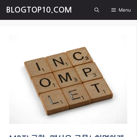
Skip
BLOGTOP10.COM
Menu
to
content