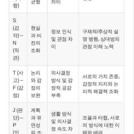
균형
차이
향)
S
(감
현실
정보 인식
구체적/추상적 설
각) –
과 비
및 관점 차
명 병행, 상대방의
N
전의
이
관점 이해 노력
(직
조화
관)
T (사
논리
의사결정
서로의 가치 존중,
고) –
와 감
방식 및 감
감정적 지지와 논
F (감
정의
정적 공감
리적 해결책 조화
정)
보완
부족
J (판
계획
생활 방식
단) –
과 유
조율과 타협, 서로
및 의사결
P
연성
의 방식에 대한 이
정 속도 차
(인
의 조
해와 배려