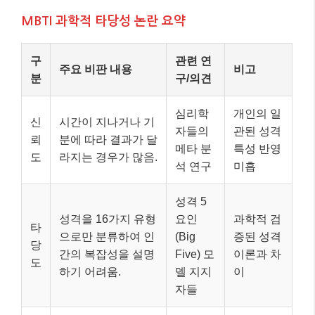
MBTI 과학적 타당성 논란 요약
구
관련 연
주요 비판 내용
비고
분
구/의견
심리학
개인의 일
신
시간이 지나거나 기
자들의
관된 성격
뢰
분에 따라 결과가 달
메타 분
특성 반영
도
라지는 경우가 많음.
석 연구
미흡
성격 5
성격을 16가지 유형
요인
과학적 검
타
으로만 분류하여 인
(Big
증된 성격
당
간의 복잡성을 설명
Five) 모
이론과 차
도
하기 어려움.
델 지지
이
자들