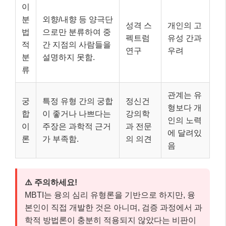
이
분
외향/내향 등 양극단
성격 스
개인의 고
법
으로만 분류하여 중
펙트럼
유성 간과
적
간 지점의 사람들을
연구
우려
분
설명하지 못함.
류
관계는 유
궁
특정 유형 간의 궁합
정신건
형보다 개
합
이 좋거나 나쁘다는
강의학
인의 노력
이
주장은 과학적 근거
과 전문
에 달려있
론
가 부족함.
의 의견
음
⚠️ 주의하세요!
MBTI는 융의 심리 유형론을 기반으로 하지만, 융
본인이 직접 개발한 것은 아니며, 검증 과정에서 과
학적 방법론이 충분히 적용되지 않았다는 비판이