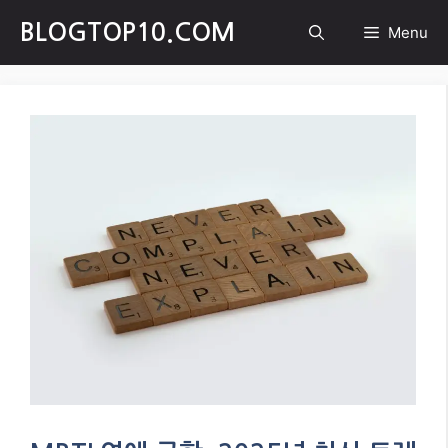
Skip
BLOGTOP10.COM
Menu
to
content