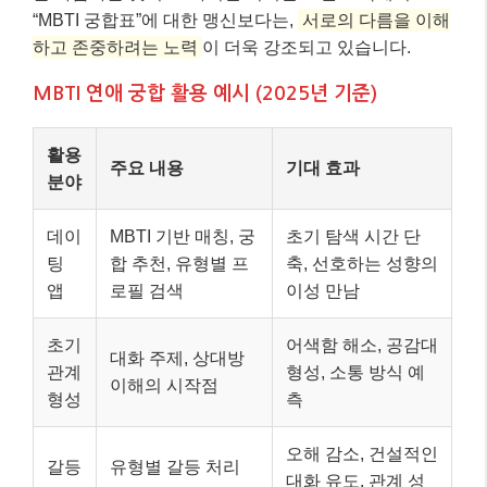
“MBTI 궁합표”에 대한 맹신보다는,
서로의 다름을 이해
하고 존중하려는 노력
이 더욱 강조되고 있습니다.
MBTI 연애 궁합 활용 예시 (2025년 기준)
활용
주요 내용
기대 효과
분야
데이
MBTI 기반 매칭, 궁
초기 탐색 시간 단
팅
합 추천, 유형별 프
축, 선호하는 성향의
앱
로필 검색
이성 만남
초기
어색함 해소, 공감대
대화 주제, 상대방
관계
형성, 소통 방식 예
이해의 시작점
형성
측
오해 감소, 건설적인
갈등
유형별 갈등 처리
대화 유도, 관계 성