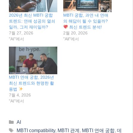
용법
7월 4, 2026
"AI"에서
Categories
AI
Tags
MBTI compatibility
,
MBTI 관계
,
MBTI 연애 궁합
,
데
이팅 앱
,
성격 유형 이해
생성형 AI, 어디까지 왔고 어디로 갈까? 2025년 최
신 트렌드와 미래 전망
2025년, 별자리 궁합으로 알아보는 관계의 지혜
검색
검