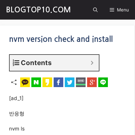
Skip
BLOGTOP10.COM
Menu
to
content
nvm version check and install
Contents
[ad_1]
반응형
nvm ls