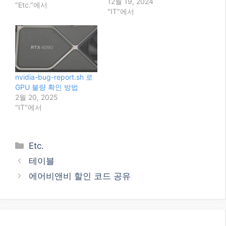
12월 19, 2024
속하여 정상 설치 여부 확
"Etc."에서
"IT"에서
인) - apache 홈 디렉토
리 변경 vi
/etc/apache2/apache2.c
onf <= 원하는 경로로 변
경 vi /etc/apache2/sites-
available/default-
ssl.conf DocumentRoot
nvidia-bug-report.sh 로
/var/www/html <= 원하
GPU 불량 확인 방법
는 경로로 변경 vi
2월 20, 2025
/etc/apache2/sites-
"IT"에서
available/000-
default.conf
DocumentRoot
Categories
Etc.
/var/www/html <= 원하
는…
테이블
에어비앤비 할인 코드 공유