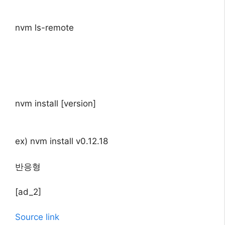
nvm ls-remote
nvm install [version]
ex) nvm install v0.12.18
반응형
[ad_2]
Source link