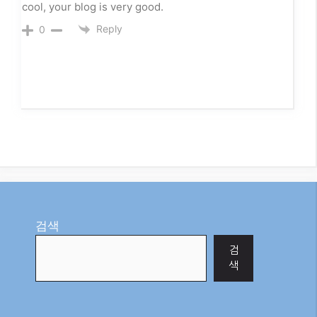
cool, your blog is very good.
Reply
0
검색
검
색