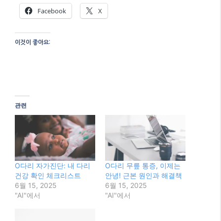
O다리 자가진단: 내 다리
O다리 무릎 통증, 이제는
건강 확인 체크리스트
안녕! 근본 원인과 해결책
6월 15, 2025
6월 15, 2025
"AI"에서
"AI"에서
O다리 교정기, 착용 전 필
수 확인 사항
6월 15, 2025
"AI"에서
Categories
AI
Tags
bow legs correction shoes
,
O다리 교정 신발
,
O다리 교정 효과
,
무릎 통증 신발
,
오다리 신발