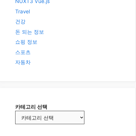
카테고리 선택
© BLOGTOP10.COM • Hosted by
QHOST365.COM