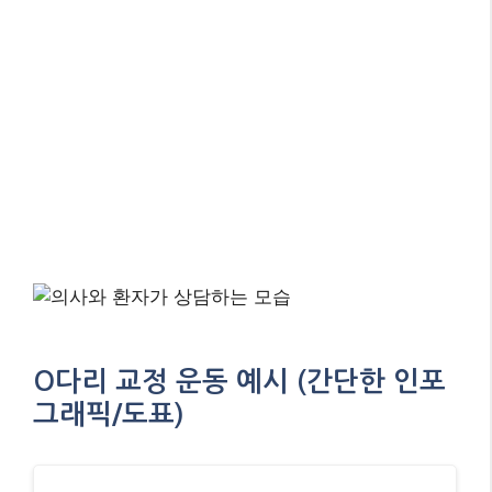
O다리 교정 운동 예시 (간단한 인포
그래픽/도표)
O다리 교정 운동 가이드
운동
설명
효과
종류
고관
옆으로 누워 무릎을 구부
골반 안
절
린 채 발을 붙이고 위쪽
정화, 다
외회
무릎을 들어 올리기 (클
리 정렬
전근
램쉘 운동)
개선
강화