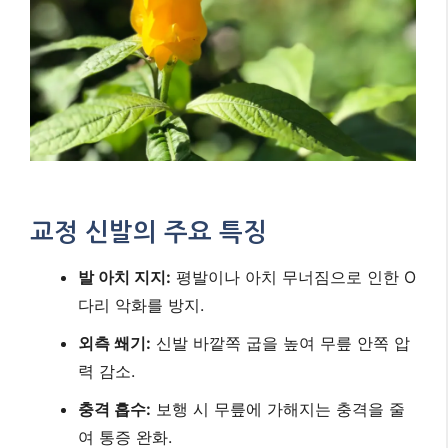
교정 신발의 주요 특징
발 아치 지지:
평발이나 아치 무너짐으로 인한 O
다리 악화를 방지.
외측 쐐기:
신발 바깥쪽 굽을 높여 무릎 안쪽 압
력 감소.
충격 흡수:
보행 시 무릎에 가해지는 충격을 줄
여 통증 완화.