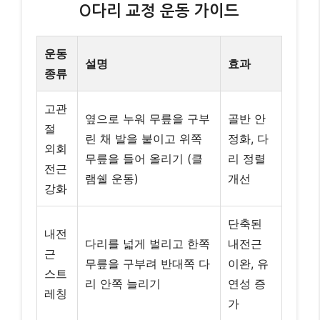
단축된
내전
다리를 넓게 벌리고 한쪽
내전근
근
무릎을 구부려 반대쪽 다
이완, 유
스트
리 안쪽 늘리기
연성 증
레칭
가
허벅지
햄스
뒤쪽 근
트링
앉아서 다리를 펴고 발끝
육 이완,
스트
을 잡으려 상체 숙이기
자세 개
레칭
선
*모든 운동은 전문가의 지도 하에 올바른 자세로 수행하
는 것이 중요합니다.