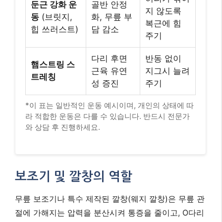
둔근 강화 운
골반 안정
지 않도록
동
(브릿지,
화, 무릎 부
복근에 힘
힙 쓰러스트)
담 감소
주기
다리 후면
반동 없이
햄스트링 스
근육 유연
지그시 늘려
트레칭
성 증진
주기
*이 표는 일반적인 운동 예시이며, 개인의 상태에 따
라 적합한 운동은 다를 수 있습니다. 반드시 전문가
와 상담 후 진행하세요.
보조기 및 깔창의 역할
무릎 보조기나 특수 제작된 깔창(웨지 깔창)은 무릎 관
절에 가해지는 압력을 분산시켜 통증을 줄이고, O다리