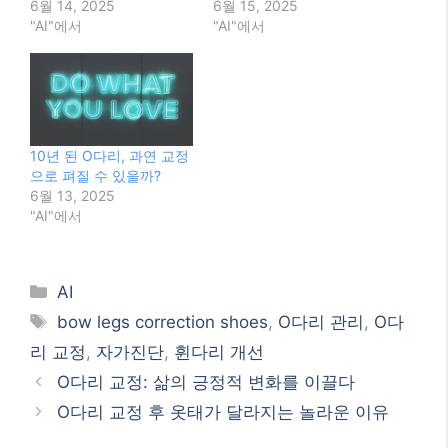
이것이 좋아요:
관련
앉는 자세만 바꿨는데 O다
O다리 무릎 통증, 이제는
리 고민 줄었어요
안녕! 근본 원인과 해결책
6월 14, 2025
6월 15, 2025
"AI"에서
"AI"에서
10년 된 O다리, 과연 교정