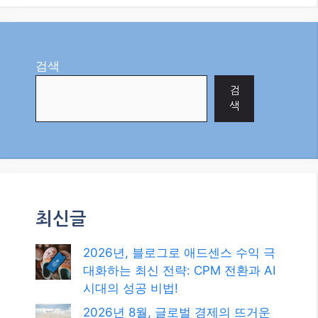
으로 펴질 수 있을까?
6월 13, 2025
"AI"에서
Categories
AI
Tags
bow legs correction shoes
,
O다리 관리
,
O다
리 교정
,
자가진단
,
휜다리 개선
O다리 교정: 삶의 긍정적 변화를 이끌다
O다리 교정 후 옷태가 달라지는 놀라운 이유
검색
검
색