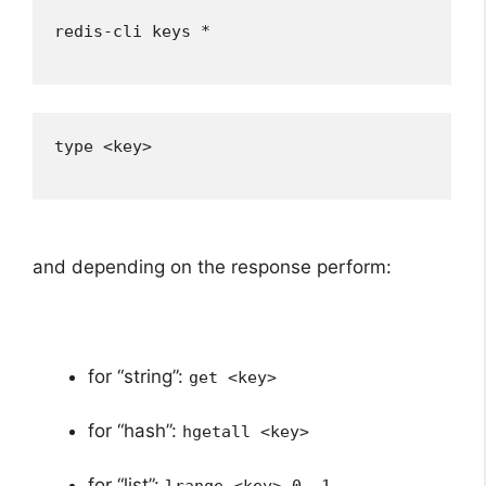
redis-cli keys *
type <key>
and depending on the response perform:
for “string”:
get <key>
for “hash”:
hgetall <key>
for “list”:
lrange <key> 0 -1