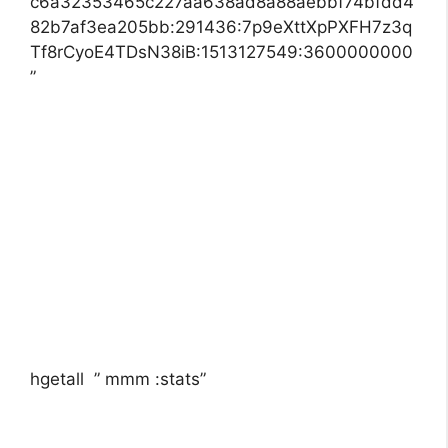
c6a32353465c227aa638ad8a88aebbf74bfdd4
82b7af3ea205bb:291436:7p9eXttXpPXFH7z3q
Tf8rCyoE4TDsN38iB:1513127549:3600000000
”
hgetall ” mmm :stats”