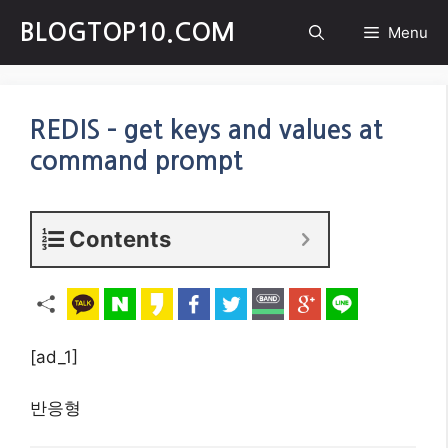
Skip
BLOGTOP10.COM
Menu
to
content
REDIS – get keys and values at
command prompt
Contents
[ad_1]
반응형