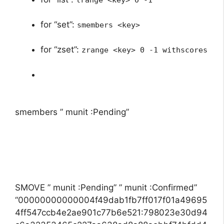
for “set”:
smembers <key>
for “zset”:
zrange <key> 0 -1 withscores
smembers ” munit :Pending”
SMOVE ” munit :Pending” ” munit :Confirmed”
“00000000000004f49dab1fb7ff017f01a49695
4ff547ccb4e2ae901c77b6e521:798023e30d94