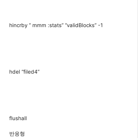
hincrby ” mmm :stats” “validBlocks” -1
hdel “filed4”
flushall
반응형