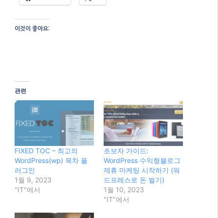
FIXED TOC – 최고의
초보자 가이드:
WordPress(wp) 목차 플
WordPress 수익형블로그
러그인
제휴 마케팅 시작하기 (워
1월 9, 2023
드프레스로 돈 벌기)
"IT"에서
1월 10, 2023
"IT"에서
2026년, 워드프레스로 수
익형 블로그 시작하기: 성
공 전략과 최신 트렌드
1월 30, 2026
"AI"에서
Categories
IT
옥션 지마켓 G9 스마일 클럽 가입하고 5000원