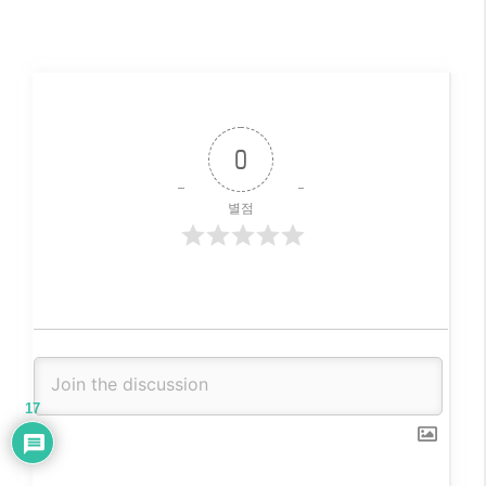
17
댓글
Oldest
免费gate账户
10 months ago
I don’t think the title of your article matches the
content lol. Just kidding, mainly because I had some
17
doubts after reading the article.
Reply
0