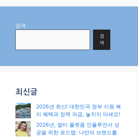
더 보기
Categories
AI
Page
Page
Page
1
2
…
9
Next
→
검색
검
색