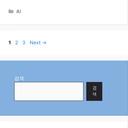
오늘자 최신 정부 지원 정보! 2026년 6월,
대한민국 국민이라면 누구나 신청 가능한 최신 복
지 혜택과 정책 자금 지원 소식을 한눈에 확인하고,
내게 맞는 혜택을 놓치지 마세요! …
더 보기
Categories
AI
Page
Page
Page
1
2
3
Next
→