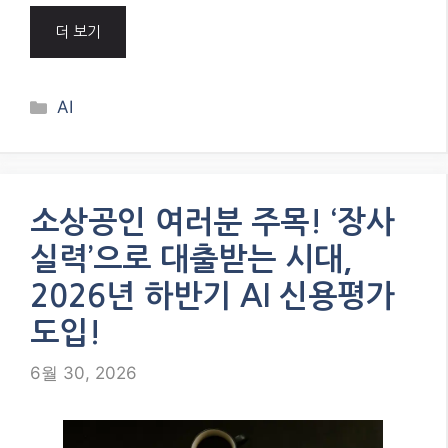
더 보기
Categories
AI
소상공인 여러분 주목! ‘장사
실력’으로 대출받는 시대,
2026년 하반기 AI 신용평가
도입!
6월 30, 2026