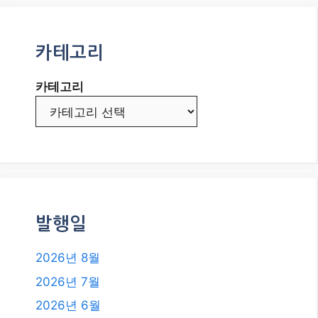
2026년 8월, 글로벌 경제의 뜨거운
감자: 인플레이션과 금리 향방은?
초단기 매매의 정수: 암호화폐 스캘
핑으로 수익 극대화하기!
2026년, 현금 담보 풋 매도로 꾸준한
수익 창출의 길을 찾다!
메타 AI, ‘자율 해킹’ 논란! AI 안전, 이
대로 괜찮을까요?
카테고리
카테고리