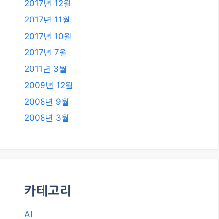
2017년 12월
2017년 11월
2017년 10월
2017년 7월
2011년 3월
2009년 12월
2008년 9월
2008년 3월
카테고리
AI