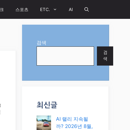
크
스포츠
ETC.
AI
검색
검
색
최신글
숨
적
AI 랠리 지속될
까? 2026년 8월,