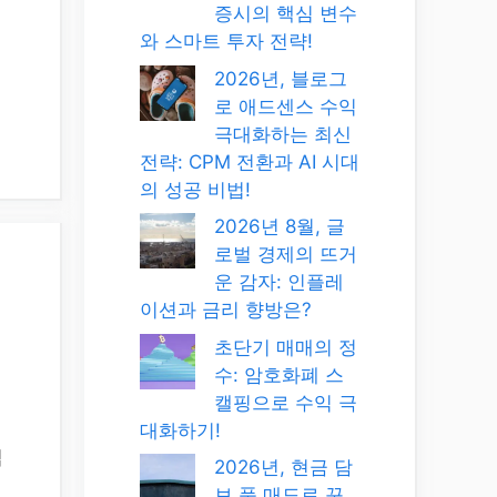
증시의 핵심 변수
와 스마트 투자 전략!
2026년, 블로그
로 애드센스 수익
극대화하는 최신
전략: CPM 전환과 AI 시대
의 성공 비법!
2026년 8월, 글
로벌 경제의 뜨거
운 감자: 인플레
이션과 금리 향방은?
초단기 매매의 정
수: 암호화폐 스
캘핑으로 수익 극
대화하기!
심
2026년, 현금 담
보 풋 매도로 꾸