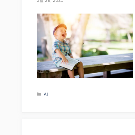
3월 29, 2025
Categories
AI