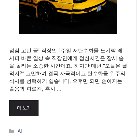
점심 고민 끝! 직장인 1주일 저탄수화물 도시락 레
시피 바쁜 일상 속 직장인에게 점심시간은 잠시 숨
을 돌리는 소중한 시간이죠. 하지만 매번 “오늘은 뭘
먹지?” 고민하며 결국 자극적이고 탄수화물 위주의
식사를 선택하기 쉽습니다. 오후만 되면 쏟아지는
졸음과 피로감, 혹시 …
더 보기
Categories
AI