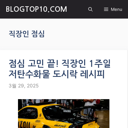
Skip
BLOGTOP10.COM
Menu
to
content
직장인 점심
점심 고민 끝! 직장인 1주일
저탄수화물 도시락 레시피
3월 29, 2025