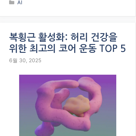
Categories
AI
복횡근 활성화: 허리 건강을
위한 최고의 코어 운동 TOP 5
6월 30, 2025