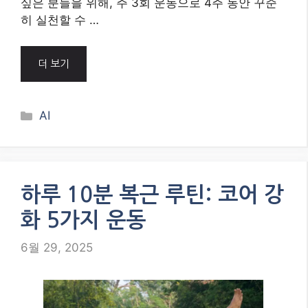
싶은 분들을 위해, 주 3회 운동으로 4주 동안 꾸준
히 실천할 수 …
더 보기
Categories
AI
하루 10분 복근 루틴: 코어 강
화 5가지 운동
6월 29, 2025