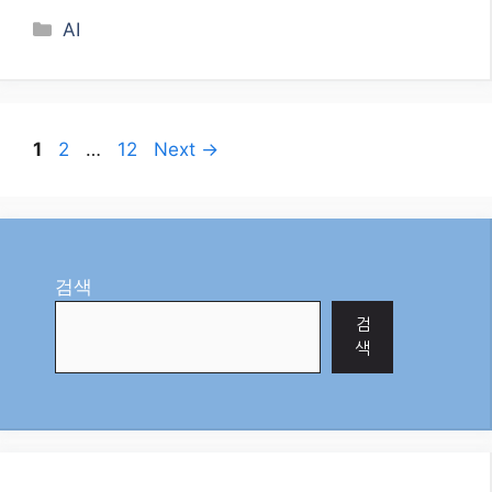
MBTI 궁합, 맹신은 금물! 2026년에도 여전히 뜨
거운 MBTI 궁합 열풍, 단순히 재미로 볼까요? 아니
면 관계 개선의 도구로 활용할 수 있을까요? 최신
트렌드와 전문가 의견을 바탕으로 MBTI 궁합을 현
명하게 이해하고 적용하는 방법을 알려드립니다!
“혹시 MBTI가 어떻게 …
더 보기
Categories
AI
Page
Page
Page
1
2
…
12
Next
→