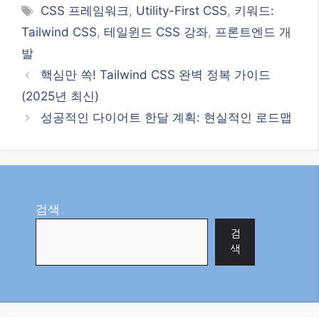
Tags
CSS 프레임워크
,
Utility-First CSS
,
키워드:
Tailwind CSS
,
테일윈드 CSS 강좌
,
프론트엔드 개
발
핵심만 쏙! Tailwind CSS 완벽 정복 가이드
(2025년 최신)
성공적인 다이어트 한달 계획: 현실적인 로드맵
검색
검
색