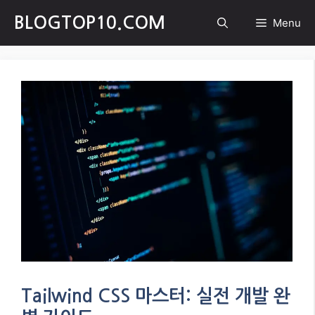
Skip
BLOGTOP10.COM
Menu
to
content
Tailwind CSS 마스터: 실전 개발 완